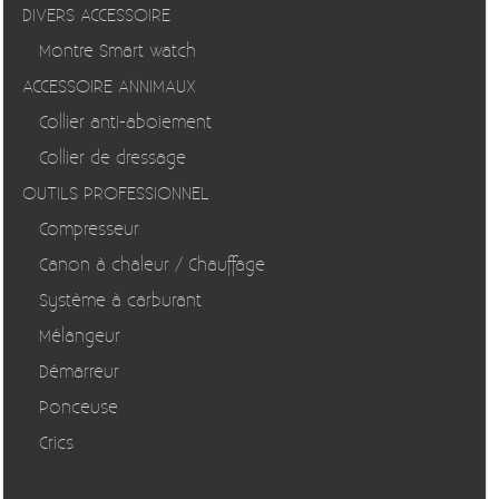
DIVERS ACCESSOIRE
Montre Smart watch
ACCESSOIRE ANNIMAUX
Collier anti-aboiement
Collier de dressage
OUTILS PROFESSIONNEL
Compresseur
Canon à chaleur / Chauffage
Système à carburant
Mélangeur
Démarreur
Ponceuse
Crics