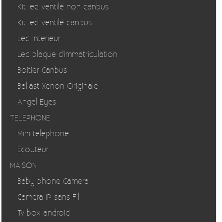
Kit led ventilé non canbus
Kit led ventilé canbus
Led interieur
Led plaque d'immatriculation
Boitier Canbus
Ballast Xenon Originale
Angel Eyes
TELEPHONE
Mini telephone
Ecouteur
MAISON
Baby phone Camera
Camera IP sans Fil
Tv box android