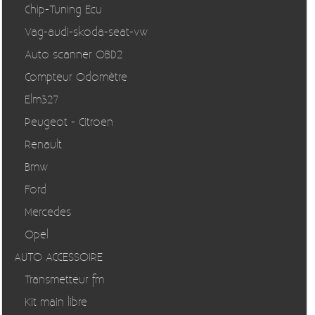
Chip-Tuning Ecu
Vag-audi-skoda-seat-vw
Auto scanner OBD2
Compteur Odomètre
Elm327
Peugeot - Citroen
Renault
Bmw
Ford
Mercedes
Opel
AUTO ACCESSOIRE
Transmetteur fm
Kit main libre