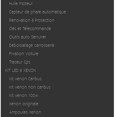
Huile moteur
Capteur de phare automatique
Rénovation & Protection
Clés et Télécommande
Outils auto Serrurier
Débosselage carrosserie
Fixation Voiture
Traceur Gps
KIT LED & XENON
Kit xenon Canbus
Kit xenon non canbus
Kit xenon 100w
Xenon originale
Ampoules Xenon