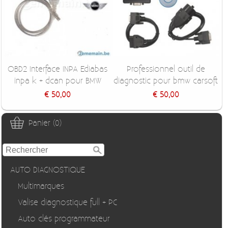
OBD2 Interface INPA Ediabas
Professionnel outil de
inpa k + dcan pour BMW
diagnostic pour bmw carsoft
€ 50,00
€ 50,00
Panier (0)
AUTO DIAGNOSTIQUE
Multimarques
Valise diagnostique full + PC
Auto clés programmateur