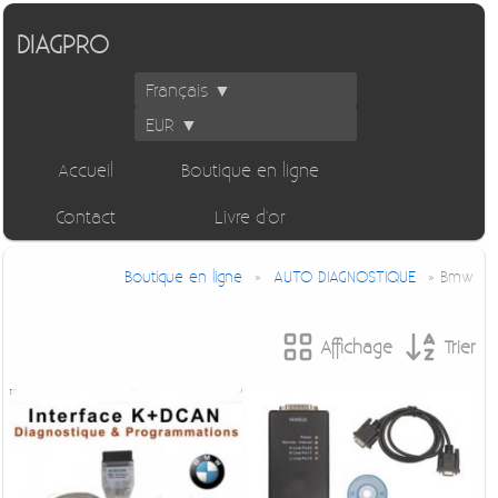
DIAGPRO
Français ▼
EUR ▼
Accueil
Boutique en ligne
Contact
Livre d'or
Boutique en ligne
»
AUTO DIAGNOSTIQUE
» Bmw
Affichage
Trier