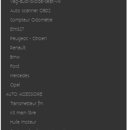
Vag-audi-skoda-seat-vw
Auto scanner OBD2
Compteur Odomètre
Elm327
Peugeot - Citroen
Renault
Bmw
Ford
Mercedes
Opel
AUTO ACCESSOIRE
Transmetteur fm
Kit main libre
Huile moteur