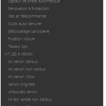
Capteur de phare automatique
Rénovation & Protection
Clés et Télécommande
Outils auto Serrurier
Débosselage carrosserie
Fixation Voiture
Traceur Gps
KIT LED & XENON
Kit xenon Canbus
Kit xenon non canbus
Kit xenon 100w
Xenon originale
Ampoules Xenon
Kit led ventilé non canbus