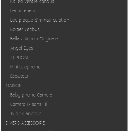
Kit led ventilé canbus
Led interieur
Led plaque d'immatriculation
Boitier Canbus
Ballast Xenon Originale
Angel Eyes
TELEPHONE
Mini telephone
Ecouteur
MAISON
Baby phone Camera
Camera IP sans Fil
Tv box android
DIVERS ACCESSOIRE