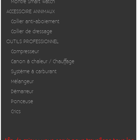
Montre Smart watch
ACCESSOIRE ANNIMAUX
Collier anti-aboiement
Collier de dressage
OUTILS PROFESSIONNEL
Compresseur
Canon à chaleur / Chauffage
Système à carburant
Mélangeur
Démarreur
Ponceuse
Crics