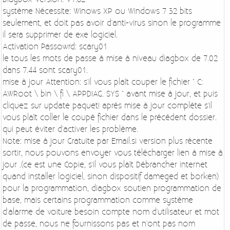
système Nécessite: Winows XP ou Windows 7 32 bits
seulement, et doit pas avoir d'anti-virus sinon le programme
il sera supprimer de exe logiciel.
Activation Passowrd: scary01
le tous les mots de passe à mise à niveau diagbox de 7.02
dans 7.44 sont scary01.
mise à jour Attention: s'il vous plaît couper le fichier " C:
AWRoot \ bin \ fi \ APPDIAG. SYS " avant mise à jour, et puis
cliquez sur update paquet! après mise à jour complète s'il
vous plaît coller le coupé fichier dans le précédent dossier.
qui peut éviter d'activer les problème.
Note: mise à jour Gratuite par Email.si version plus récente
sortir, nous pouvons envoyer vous télécharger lien à mise à
jour .(ce est une Copie, s'il vous plaît Débrancher internet
quand installer logiciel, sinon dispositif dameged et borken)
pour la programmation, diagbox soutien programmation de
base, mais certains programmation comme système
d'alarme de voiture besoin compte nom d'utilisateur et mot
de passe, nous ne fournissons pas et n'ont pas nom