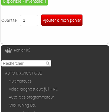
Disponible - Inventaire: 1
Quantité
Panier (0)
AUTO DIAGNOSTIQUE
Multimarques
Valise diagnostique full + PC
Auto clés programmateur
Chip-Tuning Ecu