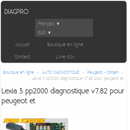
DIAGPRO
Français ▼
EUR ▼
Accueil
Boutique en ligne
Contact
Livre d'or
Boutique en ligne
»
AUTO DIAGNOSTIQUE
»
Peugeot - Citroen
»
Lexia 3 pp2000 diagnostique v7.82 pour peugeot et
Lexia 3 pp2000 diagnostique v7.82 pour
peugeot et