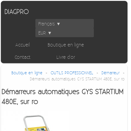
DIAGPRO
Français ▼
EUR ▼
Accueil
Boutique en ligne
Contact
Livre d'or
Boutique en ligne
»
OUTILS PROFESSIONNEL
»
Démarreur
»
Démarreurs automatiques GYS STARTIUM 480E, sur ro
Démarreurs automatiques GYS STARTIUM
480E, sur ro