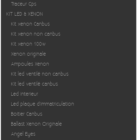
Traceur Gps
KIT LED & XENON
Kit xenon Canbus
Kit xenon non canbus
Kit xenon 100w
Xenon originale
Ampoules Xenon
Kit led ventilé non canbus
Kit led ventilé canbus
Led interieur
Led plaque d'immatriculation
Boitier Canbus
Ballast Xenon Originale
Angel Eyes