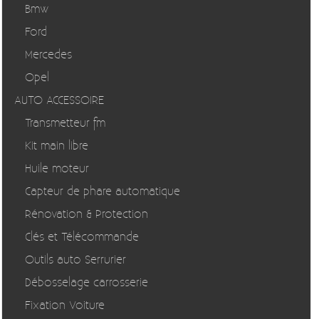
Bmw
Ford
Mercedes
Opel
AUTO ACCESSOIRE
Transmetteur fm
Kit main libre
Huile moteur
Capteur de phare automatique
Rénovation & Protection
Clés et Télécommande
Outils auto Serrurier
Débosselage carrosserie
Fixation Voiture