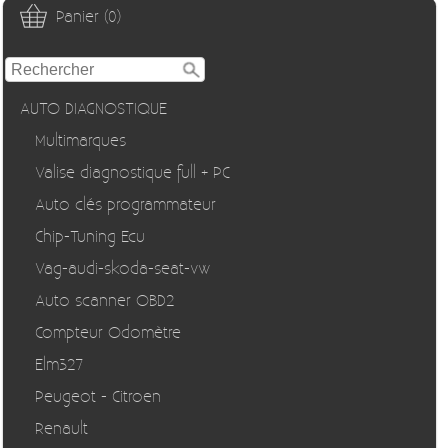
Panier (0)
AUTO DIAGNOSTIQUE
Multimarques
Valise diagnostique full + PC
Auto clés programmateur
Chip-Tuning Ecu
Vag-audi-skoda-seat-vw
Auto scanner OBD2
Compteur Odomètre
Elm327
Peugeot - Citroen
Renault